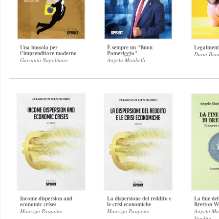
Una bussola per
È sempre un "Buon
Legalment
l’imprenditore moderno
Pomeriggio"
Dario Bia
Giovanni Napolitano
Angelo Mirabelli
Income dispersion and
La dispersione del reddito e
La fine del
economic crises
le crisi economiche
Bretton W
Maurizio Pasquino
Maurizio Pasquino
Angelo Ma
Venditti