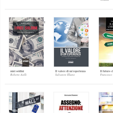
I
miei soldini
Il valore di un'esperienza
Il futuro c
Roberto Aielli
Salvatore Illiano
Francesco 