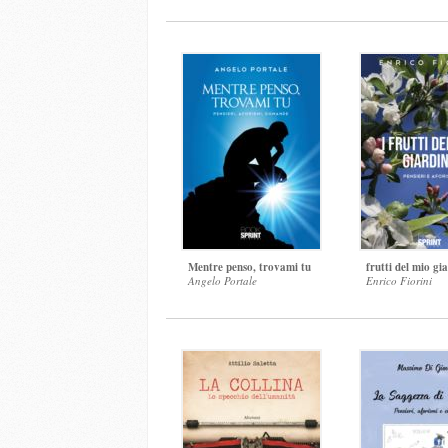
Mentre penso, trovami tu
frutti del mio gi
Angelo Portale
Enrico Fiorini