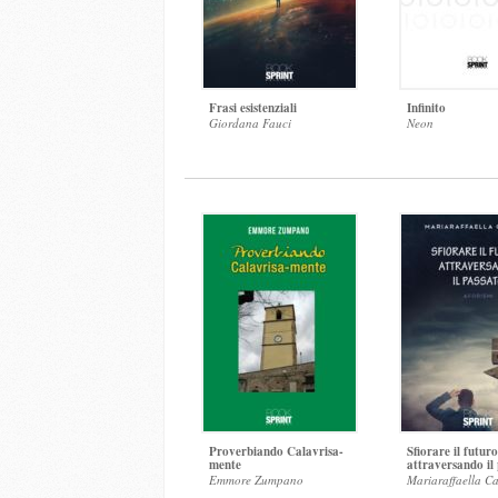
Frasi esistenziali
Infinito
Giordana Fauci
Neon
Proverbiando Calavrisa-
Sfiorare il futuro
mente
attraversando il
Emmore Zumpano
Mariaraffaella C