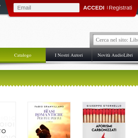
|
Catalogo
I Nostri Autori
Novità AudioLibri