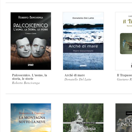
Palcoscenico. L'uomo, la
Archè di mare
Il Trapass
storia, le storie
Donatello Del Latte
Gaetano R
Roberto Bencivenga