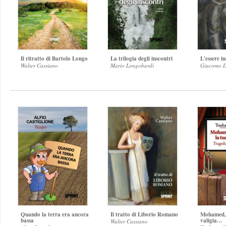
Il ritratto di Bartolo Longo
La trilogia degli inscontri
L'essere i
Walter Cassiano
Mario Longobardi
Giacomo 
Quando la terra era ancora
Il tratto di Liborio Romano
Mohamed, 
bassa
valigia…
Walter Cassiano