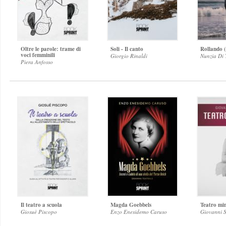
Oltre le parole: trame di
Soli - Il canto
Rollando 
voci femminili
Giorgio Rinaldi
Nunzia Di 
Piera Anfosso
Il teatro a scuola
Magda Goebbels
Teatro mi
Giosuè Piscopo
Enzo Enesidemo Caruso
Giovanni 