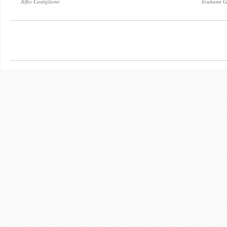
Alfio Castiglione
Touhami G