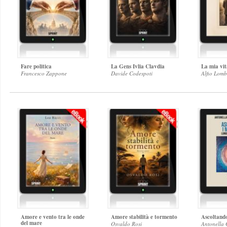
Fare politica
La Gens Ivlia Clavdia
La mia vit
Francesco Zappone
Davide Codespoti
Alfio Lom
Amore e vento tra le onde
Amore stabilità e tormento
Ascoltando
del mare
Osvaldo Rosi
Antonella 