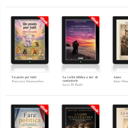
Un posto per tutti
La verità biblica a mo’ di
Amos
cantastorie
Francesca Giannandrea
Amar Osm
Lucio Di Duilio