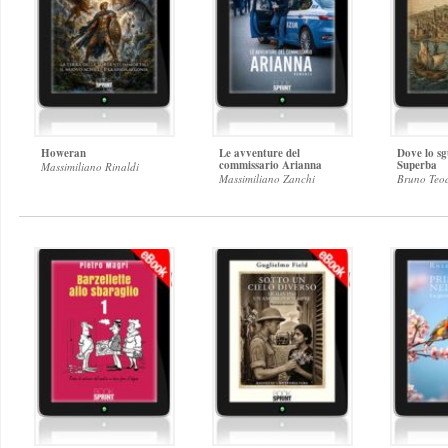
Howeran
Le avventure del
Dove lo sg
commissario Arianna
Superba
Massimiliano Rinaldi
Massimiliano Zanchi
Bruno Teo