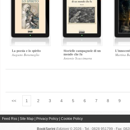
La poesia e lo spirito
Storielle campagnole di un
L’innocent
mondo che fu
Augusto Benemeglio
Martina B
Antonio Scuccimarra
<<
1
2
3
4
5
6
7
8
9
Feed Rss
|
Site Map
|
Privacy Policy
|
Cookie Policy
BookSprint
Edizioni
© 2026 - Tel.: 0828 951799 - Fax: 08