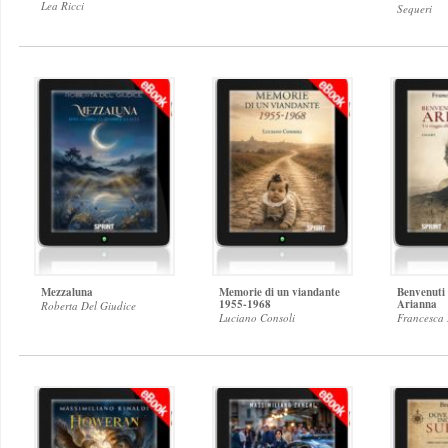
Lea Ricci
Sequeri
Mezzaluna
Memorie di un viandante
Benvenuti 
1955-1968
Arianna
Roberta Del Giudice
Luciano Consoli
Francesca 