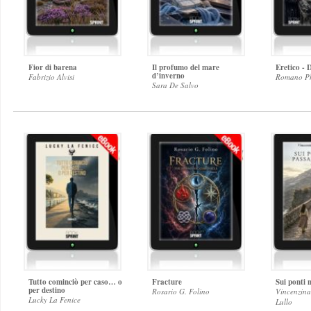
Fior di barena
Il profumo del mare
Eretico - 
d’inverno
Fabrizio Alvisi
Romano Ph
Sara De Salvo
Tutto cominciò per caso… o
Fracture
Sui ponti 
per destino
Rosario G. Folino
Vincenzina
Lucky La Fenice
Lullo