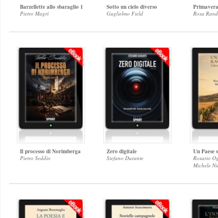
Barzellette allo sbaraglio 1
Sotto un cielo diverso
Primavera
Pietro Magrì
Guglielmo Field
Rosa Rand
Il processo di Norimberga
Zero digitale
Un Paese s
Pietro Seddio
Stefano Durante
Rosario O
Michele Ni